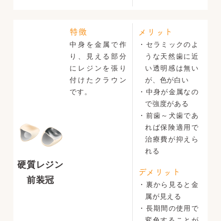
特徴
メリット
中身を金属で作
・セラミックのよ
り、見える部分
うな天然歯に近
にレジンを張り
い透明感は無い
付けたクラウン
が、色が白い
です。
・中身が金属なの
で強度がある
・前歯～犬歯であ
れば保険適用で
治療費が抑えら
れる
硬質レジン
デメリット
前装冠
・裏から見ると金
属が見える
・長期間の使用で
変色することが